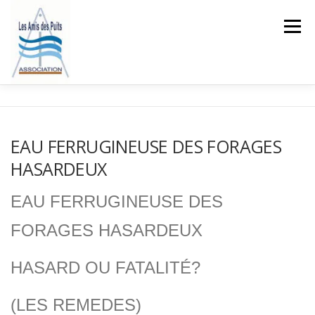
Aller
au
Menu
contenu
ACCUEIL
L’ASSOCIATION
LES LOIS SUR L’EAU
EAU FERRUGINEUSE DES FORAGES
HASARDEUX
BLOG
COMMENTAIRES
EAU FERRUGINEUSE DES
CONTACTEZ L’ASSOCIATION
FORAGES HASARDEUX
HASARD OU FATALITÉ?
(LES REMEDES)