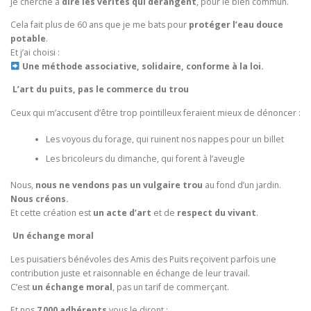
je cherche à
dire les vérités qui dérangent
, pour le bien commun.
Cela fait plus de 60 ans que je me bats pour
protéger l’eau douce
potable
.
Et j’ai choisi :
Une méthode associative, solidaire, conforme à la loi.
L’art du puits, pas le commerce du trou
Ceux qui m’accusent d’être trop pointilleux feraient mieux de dénoncer :
Les voyous du forage, qui ruinent nos nappes pour un billet
Les bricoleurs du dimanche, qui forent à l’aveugle
Nous,
nous ne vendons pas un vulgaire trou
au fond d’un jardin.
Nous créons.
Et cette création est
un acte d’art
et de
respect du vivant
.
Un échange moral
Les puisatiers bénévoles des Amis des Puits reçoivent parfois une
contribution juste et raisonnable en échange de leur travail.
C’est
un échange moral
, pas un tarif de commerçant.
Et nos
7 000 adhérents
vous le diront :