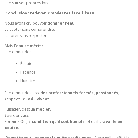
Elle suit ses propres lois.
Conclusion : redevenir modestes face à l’eau
Nous avons cru pouvoir
dominer l’eau.
La capter sans comprendre.
La forer sans respecter.
Mais
l’eau se mérite.
Elle demande :
Écoute
Patience
Humilité
Elle demande aussi
des professionnels formés, passionnés,
respectueux du vivant.
Puisatier, c’est un
métier.
Sourcier aussi.
Foreur ? Oui,
à condition qu’il soit humble
, et qu’il
travaille en
équipe.
Remettons à l’honneur le puits traditionnel
, à margelle, bâti à la