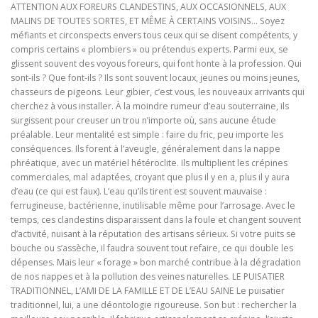
ATTENTION AUX FOREURS CLANDESTINS, AUX OCCASIONNELS, AUX
MALINS DE TOUTES SORTES, ET MÊME À CERTAINS VOISINS… Soyez
méfiants et circonspects envers tous ceux qui se disent compétents, y
compris certains « plombiers » ou prétendus experts. Parmi eux, se
glissent souvent des voyous foreurs, qui font honte à la profession. Qui
sont-ils ? Que font-ils ? Ils sont souvent locaux, jeunes ou moins jeunes,
chasseurs de pigeons. Leur gibier, c’est vous, les nouveaux arrivants qui
cherchez à vous installer. À la moindre rumeur d’eau souterraine, ils
surgissent pour creuser un trou n’importe où, sans aucune étude
préalable. Leur mentalité est simple : faire du fric, peu importe les
conséquences. Ils forent à l’aveugle, généralement dans la nappe
phréatique, avec un matériel hétéroclite. Ils multiplient les crépines
commerciales, mal adaptées, croyant que plus il y en a, plus il y aura
d’eau (ce qui est faux). L’eau qu’ils tirent est souvent mauvaise :
ferrugineuse, bactérienne, inutilisable même pour l’arrosage. Avec le
temps, ces clandestins disparaissent dans la foule et changent souvent
d’activité, nuisant à la réputation des artisans sérieux. Si votre puits se
bouche ou s’assèche, il faudra souvent tout refaire, ce qui double les
dépenses. Mais leur « forage » bon marché contribue à la dégradation
de nos nappes et à la pollution des veines naturelles. LE PUISATIER
TRADITIONNEL, L’AMI DE LA FAMILLE ET DE L’EAU SAINE Le puisatier
traditionnel, lui, a une déontologie rigoureuse. Son but : rechercher la