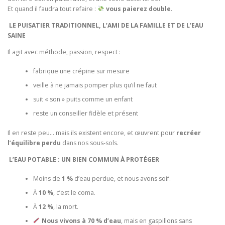
Et quand il faudra tout refaire :
vous paierez double
.
LE PUISATIER TRADITIONNEL, L’AMI DE LA FAMILLE ET DE L’EAU
SAINE
Il agit avec méthode, passion, respect :
fabrique une crépine sur mesure
veille à ne jamais pomper plus qu’il ne faut
suit « son » puits comme un enfant
reste un conseiller fidèle et présent
Il en reste peu… mais ils existent encore, et œuvrent pour
recréer
l’équilibre perdu
dans nos sous-sols.
L’EAU POTABLE : UN BIEN COMMUN À PROTÉGER
Moins de
1 %
d’eau perdue, et nous avons soif.
À
10 %
, c’est le coma.
À
12 %
, la mort.
Nous vivons à 70 % d’eau
, mais en gaspillons sans