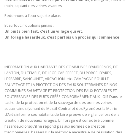
main, captant des veines vivantes.
Redonnons à l’eau sa juste place.
Et surtout, n’oublions jamais :
Un puits bien fait, c’est un village qui vit.
Un forage hasardeux, c’est parfois un procès qui commence.
INFORMATION AUX HABITANTS DES COMMUNES D’ANDERNOS, DE
LANTON, DU TEMPLE, DE LÈGE-CAP-FERRET, DU PORGE, D’ARÈS,
LESPARRE, SANGUINET, ARCACHON, etc. CAMPAGNE POUR LE
SAUVETAGE ET LA PROTECTION DES EAUX SOUTERRAINES DE NOS
COMMUNES SAUVETAGE ET PROTECTION DES EAUX POTABLES ET
SOUTERRAINES DES PUITS CRÉÉS CONFORMÉMENT AUX LOIS Dans le
cadre de la protection et de la sauvegarde des bonnes veines
souterraines (venant du Massif Central et des Pyrénées), la Mairie
d’Arès informe ses habitants de faire preuve de vigilance lors de la
création de nouveaux forages. Un forage est considéré comme
hasardeux lorsqu’il ne répond pas aux normes de création
traditionnelles, basées sur la méthode ancestrale de réalisation des