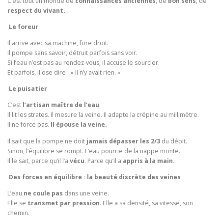
C’est tout un monde de
connaissances anciennes
, de
bon sens
, de
respect du vivant.
Le foreur
Il arrive avec sa machine, fore droit.
Il pompe sans savoir, détruit parfois sans voir.
Si l’eau n’est pas au rendez-vous, il accuse le sourcier.
Et parfois, il ose dire : « Il n’y avait rien. »
Le puisatier
C’est
l’artisan maître de l’eau
.
Il lit les strates. Il mesure la veine. Il adapte la crépine au millimètre.
Il ne force pas.
Il épouse la veine.
Il sait que la pompe ne doit
jamais dépasser les 2/3
du débit.
Sinon, l’équilibre se rompt. L’eau pourrie de la nappe monte.
Il le sait, parce qu’il l’a
vécu
. Parce qu’il a
appris à la main.
Des forces en équilibre : la beauté discrète des veines
L’eau
ne coule pas
dans une veine.
Elle se
transmet par pression
. Elle a sa densité, sa vitesse, son
chemin.