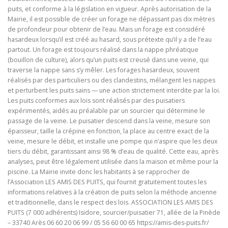
puits, et conforme à la législation en vigueur. Après autorisation de la
Mairie, il est possible de créer un forage ne dépassant pas dix mètres
de profondeur pour obtenir de l’eau. Mais un forage est considéré
hasardeux lorsqu’il est créé au hasard, sous prétexte qu’il y a de l’eau
partout. Un forage est toujours réalisé dans la nappe phréatique
(bouillon de culture), alors qu’un puits est creusé dans une veine, qui
traverse la nappe sans s’y mêler. Les forages hasardeux, souvent
réalisés par des particuliers ou des clandestins, mélangent les nappes
et perturbent les puits sains — une action strictement interdite par la loi.
Les puits conformes aux lois sont réalisés par des puisatiers
expérimentés, aidés au préalable par un sourcier qui détermine le
passage de la veine. Le puisatier descend dans la veine, mesure son
épaisseur, taille la crépine en fonction, la place au centre exact de la
veine, mesure le débit, et installe une pompe qui n’aspire que les deux
tiers du débit, garantissant ainsi 98 % d’eau de qualité. Cette eau, après
analyses, peut être légalement utilisée dans la maison et même pour la
piscine. La Mairie invite donc les habitants à se rapprocher de
l’Association LES AMIS DES PUITS, qui fournit gratuitement toutes les
informations relatives à la création de puits selon la méthode ancienne
et traditionnelle, dans le respect des lois. ASSOCIATION LES AMIS DES
PUITS (7 000 adhérents) Isidore, sourcier/puisatier 71, allée de la Pinède
– 33740 Arès 06 60 20 06 99 / 05 56 60 00 65 https://amis-des-puits.fr/