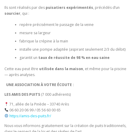
Ils sont réalisés par des
puisatiers expérimentés
, précédés d’un
sourcier
, qui :
repère précisément le passage de la veine
mesure sa largeur
fabrique la crépine à la main
installe une pompe adaptée (aspirant seulement 2/3 du débit)
garantit un
taux de réussite de 98 % en eau saine
Cette eau peut être
utilisée dans la maison
, et même pour la piscine
— après analyses.
UNE ASSOCIATION À VOTRE ÉCOUTE :
LES AMIS DES PUITS
(7 000 adhérents)
71, allée de la Pinède – 33740 Arès
06 60 20 06 99 / 05 56 60 00 65
https://amis-des-puits.fr/
Nous vous informons gratuitement sur la création de puits traditionnels,
dans le respect de la loi et des règles de l’art.