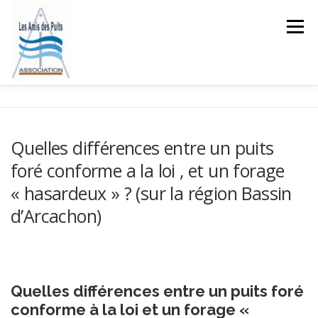
Aller
au
Menu
contenu
ACCUEIL
L’ASSOCIATION
LES LOIS SUR L’EAU
Quelles différences entre un puits
foré conforme a la loi , et un forage
BLOG
COMMENTAIRES
« hasardeux » ? (sur la région Bassin
d’Arcachon)
CONTACTEZ L’ASSOCIATION
Quelles différences entre un puits foré
conforme à la loi et un forage «