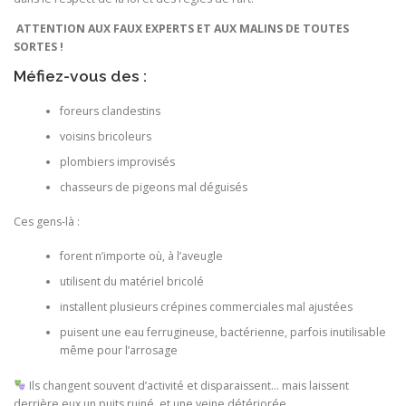
ATTENTION AUX FAUX EXPERTS ET AUX MALINS DE TOUTES
SORTES !
Méfiez-vous des :
foreurs clandestins
voisins bricoleurs
plombiers improvisés
chasseurs de pigeons mal déguisés
Ces gens-là :
forent n’importe où, à l’aveugle
utilisent du matériel bricolé
installent plusieurs crépines commerciales mal ajustées
puisent une eau ferrugineuse, bactérienne, parfois inutilisable
même pour l’arrosage
Ils changent souvent d’activité et disparaissent… mais laissent
derrière eux un puits ruiné, et une veine détériorée.