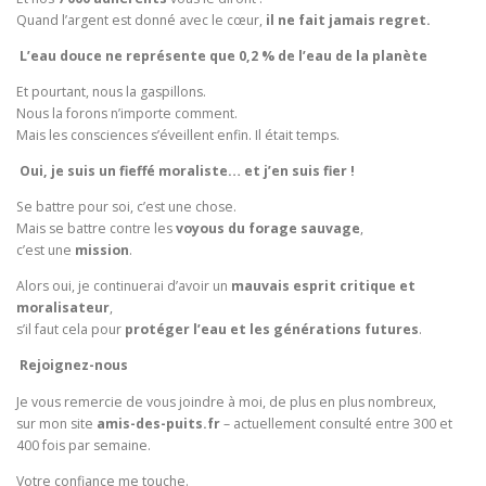
Quand l’argent est donné avec le cœur,
il ne fait jamais regret.
L’eau douce ne représente que 0,2 % de l’eau de la planète
Et pourtant, nous la gaspillons.
Nous la forons n’importe comment.
Mais les consciences s’éveillent enfin. Il était temps.
Oui, je suis un fieffé moraliste… et j’en suis fier !
Se battre pour soi, c’est une chose.
Mais se battre contre les
voyous du forage sauvage
,
c’est une
mission
.
Alors oui, je continuerai d’avoir un
mauvais esprit critique et
moralisateur
,
s’il faut cela pour
protéger l’eau et les générations futures
.
Rejoignez-nous
Je vous remercie de vous joindre à moi, de plus en plus nombreux,
sur mon site
amis-des-puits.fr
– actuellement consulté entre 300 et
400 fois par semaine.
Votre confiance me touche.