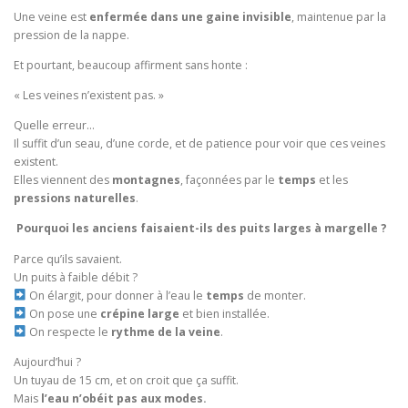
Une veine est
enfermée dans une gaine invisible
, maintenue par la
pression de la nappe.
Et pourtant, beaucoup affirment sans honte :
« Les veines n’existent pas. »
Quelle erreur…
Il suffit d’un seau, d’une corde, et de patience pour voir que ces veines
existent.
Elles viennent des
montagnes
, façonnées par le
temps
et les
pressions naturelles
.
Pourquoi les anciens faisaient-ils des puits larges à margelle ?
Parce qu’ils savaient.
Un puits à faible débit ?
On élargit, pour donner à l’eau le
temps
de monter.
On pose une
crépine large
et bien installée.
On respecte le
rythme de la veine
.
Aujourd’hui ?
Un tuyau de 15 cm, et on croit que ça suffit.
Mais
l’eau n’obéit pas aux modes.