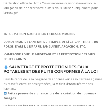
Déclaration officielle : https://www.neozone.org/societe/avez-vous-
lobligation-de-declarer-votre-puits-si-vous-lutilisez-uniquement-pour-
larrosage/
INFORMATION AUX HABITANTS DES COMMUNES
D’ANDERNOS, DE LANTON, DU TEMPLE, DE LÈGE-CAP-FERRET, DU
PORGE, D’ARÈS, LESPARRE, SANGUINET, ARCACHON, ETC.
CAMPAGNE POUR LE SAUVETAGE ET LA PROTECTION DES EAUX
SOUTERRAINES
SAUVETAGE ET PROTECTION DES EAUX
POTABLES ET DES PUITS CONFORMES À LA LOI
Dans le cadre de la sauvegarde des bonnes veines souterraines (issues
du Massif Central et des Pyrénées), la
Mairie d’Arès
informe ses
habitants :
Faites preuve de vigilance lors de la création de nouveaux
forages.
Un forage est
hasardeux
lorsqu’il ne respecte ni les normes, ni la