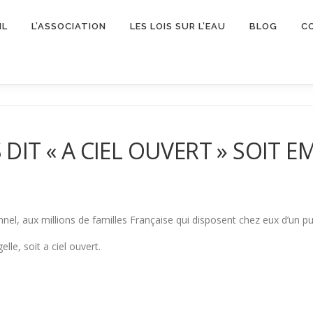
IL
L’ASSOCIATION
LES LOIS SUR L’EAU
BLOG
C
DIT « A CIEL OUVERT » SOIT EM
nnel, aux millions de familles Française qui disposent chez eux d’un pui
e, soit a ciel ouvert.