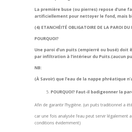
La première buse (ou pierres) repose d’une faç
artificiellement pour nettoyer le fond, mais b
(4) ETANCHÉITÉ OBLIGATOIRE DE LA PAROI DU 
POURQUOI?
Une paroi d’un puits (empierré ou busé) doit
par infiltration à l’intérieur du Puits.(aucu
NB:
(À Savoir) que l’eau de la nappe phréatique n’
POURQUOI? Faut-il badigeonner la paroi
Afin de garantir l’hygiène. (un puits traditionnel a é
car une fois analysée l’eau peut servir légalement 
conditions évidemment)