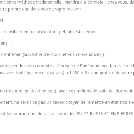
ncienne méthode traditionnelle , viendra à a domicile….chez vous, dan
 votre propre eau dans votre propre maison.
té .
st sensiblement celui d’un tout petit investissement .
ans , )
 d’entretien,(suivant votre choix, et vos convenances,) .
votre, rendez vous compte a l’époque de l’indépendance familiale de l
us avez droit légalement (par ans) a 1.000 m3 d’eau gratuite de votre p
trésor en puits (et en eau) ,avec ces millions de puits qui dorment 
ttendent, ne serait-ce pas un devoir citoyen de remettre en état nos an
sont les promoteurs de l’association des PUITS BUSES ET EMPIERRES 