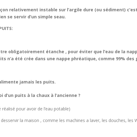
on relativement instable sur l’argile dure (ou sédiment) c’est
ien se servir d’un simple seau.
PUITS:
 être obligatoirement étanche , pour éviter que l’eau de la n
n puits n’a été crée dans une nappe phréatique, comme 99% des 
alimente jamais les puits.
 d’un puits à la chaux à l’ancienne ?
té réalisé pour avoir de l’eau potable)
a desservir la maison , comme les machines a laver, les douches, les 