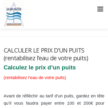
Aller
au
Menu
contenu
ACCUEIL
L’ASSOCIATION
LES LOIS SUR L’EAU
CALCULER LE PRIX D’UN PUITS
(rentabilisez l’eau de votre puits)
BLOG
COMMENTAIRES
Calculez le prix d’un puits
CONTACTEZ L’ASSOCIATION
(rentabilisez l’eau de votre puits)
Avant de réfléchir au tarif d’un puits, gardez en tête
qu’il vous faudra payer entre 100 et 200€ pour