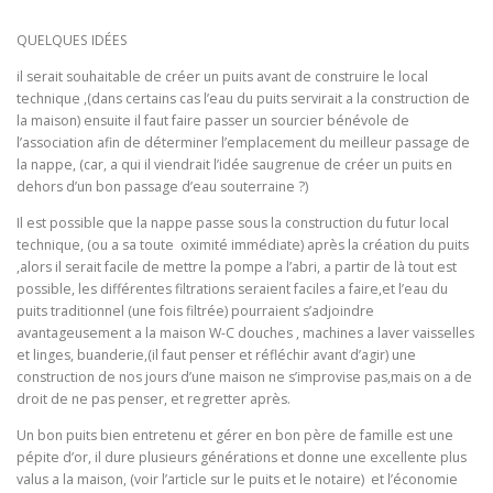
QUELQUES IDÉES
il serait souhaitable de créer un puits avant de construire le local
technique ,(dans certains cas l’eau du puits servirait a la construction de
la maison) ensuite il faut faire passer un sourcier bénévole de
l’association afin de déterminer l’emplacement du meilleur passage de
la nappe, (car, a qui il viendrait l’idée saugrenue de créer un puits en
dehors d’un bon passage d’eau souterraine ?)
Il est possible que la nappe passe sous la construction du futur local
technique, (ou a sa toute oximité immédiate) après la création du puits
,alors il serait facile de mettre la pompe a l’abri, a partir de là tout est
possible, les différentes filtrations seraient faciles a faire,et l’eau du
puits traditionnel (une fois filtrée) pourraient s’adjoindre
avantageusement a la maison W-C douches , machines a laver vaisselles
et linges, buanderie,(il faut penser et réfléchir avant d’agir) une
construction de nos jours d’une maison ne s’improvise pas,mais on a de
droit de ne pas penser, et regretter après.
Un bon puits bien entretenu et gérer en bon père de famille est une
pépite d’or, il dure plusieurs générations et donne une excellente plus
valus a la maison, (voir l’article sur le puits et le notaire) et l’économie