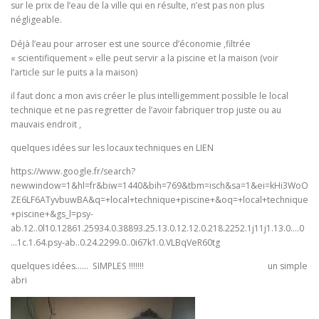
sur le prix de l’eau de la ville qui en résulte, n’est pas non plus
négligeable.
Déjà l’eau pour arroser est une source d’économie ,filtrée
« scientifiquement » elle peut servir a la piscine et la maison (voir
l’article sur le puits a la maison)
il faut donc a mon avis créer le plus intelligemment possible le local
technique et ne pas regretter de l’avoir fabriquer trop juste ou au
mauvais endroit ,
quelques idées sur les locaux techniques en LIEN
https://www.google.fr/search?
newwindow=1&hl=fr&biw=1440&bih=769&tbm=isch&sa=1&ei=kHi3WoO
ZE6LF6ATyvbuwBA&q=+local+technique+piscine+&oq=+local+technique
+piscine+&gs_l=psy-
ab.12..0l10.12861.25934.0.38893.25.13.0.12.12.0.218.2252.1j11j1.13.0….0
…1c.1.64.psy-ab..0.24.2299.0..0i67k1.0.VLBqVeR60tg
quelques idées…… SIMPLES !!!!!!! un simple
abri