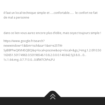
il faut un local technique simple et …..confortable…… le confort ne fait
de mal a personne
dans ce lien vous aurez encore plus d’idée, mais soyez toujours simple !
https://www.google.fr/search?
newwindow=1&tbm=isch&sa=1&ei=e25TW-
SyB8PPwQKVt4SQBQ&q=local+piscine&oq=+local+&gs_l=img.1.2.0l10.50
163651.50174963.0.50196546.10.8.2.0.0.0.140.842.5j3.8.0….0…
1c.1.64.img..0.7.713.0…0.8fW7ChPvLPU