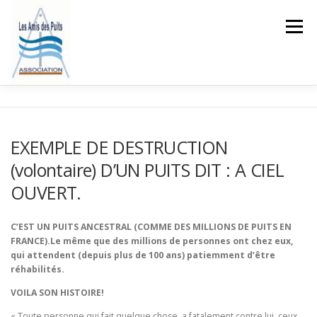
Aller
au
Menu
contenu
ACCUEIL
L’ASSOCIATION
LES LOIS SUR L’EAU
EXEMPLE DE DESTRUCTION
(volontaire) D’UN PUITS DIT : A CIEL
BLOG
COMMENTAIRES
OUVERT.
CONTACTEZ L’ASSOCIATION
C’EST UN PUITS ANCESTRAL (COMME DES MILLIONS DE PUITS EN
FRANCE).Le même que des millions de personnes ont chez eux,
qui attendent (depuis plus de 100 ans) patiemment d’être
réhabilités.
VOILA SON HISTOIRE!
« Toute personne,qui fait quelque chose, a fatalement contre lui, ceux