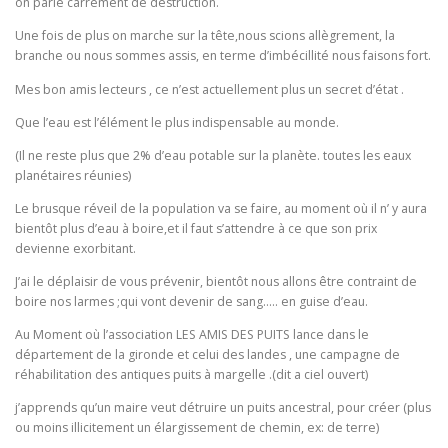
on parle carrément de destruction.
Une fois de plus on marche sur la tête,nous scions allègrement, la
branche ou nous sommes assis, en terme d’imbécillité nous faisons fort.
Mes bon amis lecteurs , ce n’est actuellement plus un secret d’état .
Que l’eau est l’élément le plus indispensable au monde.
(Il ne reste plus que 2% d’eau potable sur la planète. toutes les eaux
planétaires réunies)
Le brusque réveil de la population va se faire, au moment où il n’ y aura
bientôt plus d’eau à boire,et il faut s’attendre à ce que son prix
devienne exorbitant.
J’ai le déplaisir de vous prévenir, bientôt nous allons être contraint de
boire nos larmes ;qui vont devenir de sang….. en guise d’eau.
Au Moment où l’association LES AMIS DES PUITS lance dans le
département de la gironde et celui des landes , une campagne de
réhabilitation des antiques puits à margelle .(dit a ciel ouvert)
j’apprends qu’un maire veut détruire un puits ancestral, pour créer (plus
ou moins illicitement un élargissement de chemin, ex: de terre)