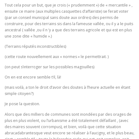
Tout cela pour un but, que je crois (« prudemment ») de « mercantile » ,
ensuite ce maire (aux multiples casquettes d’affairiste) se ferait voter
(par un conseil municipal sans doute aux ordres) des permis de
construire, pour des terrains sis dans la fameuse vallée, ou il y a le puits
ancestral ( vallée ,ou il n ‘y a que des terrains agricole et qui est en plus
une zone dite « humide ».)
(Terrains réputés inconstructibles)
(cette route nouvellement aux « normes » le permettrait. )
(on peut s’interroger sur les possibles magouilles)
On en est encore semble t’il, là!
(mais voilà, a ton le droit d’avoir des doutes à l’heure actuelle en étant
simple citoyen?)
Je pose la question.
Alors que des milliers de communes sont inondées par des orages de
plus en plus violent, ou l’urbanisme a été totalement défaillant , (avec
des maires souvent corrompus), et bien, voilà que cette situation
abracadabrantesque veut encore se réaliser à Faucigny, et le plus beau,