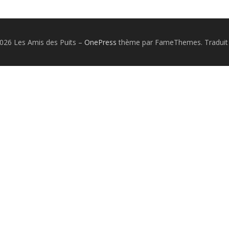
026 Les Amis des Puits
–
OnePress
thème par FameThemes. Traduit 