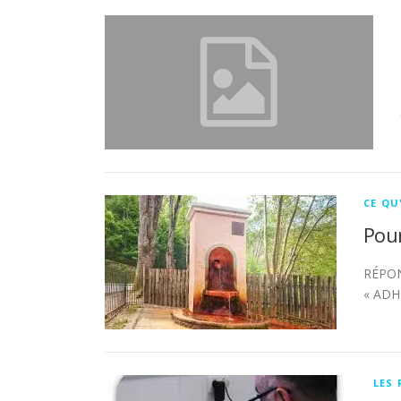
CE QU
Pour
RÉPON
« ADHÉ
LES 