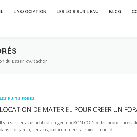
IL
L’ASSOCIATION
LES LOIS SUR L’EAU
BLOG
C
ORÉS
gion du Bassin d’Arcachon
LES PUITS FORÉS
LOCATION DE MATERIEL POUR CREER UN FO
Il y a sur certaine publication genre « BON COIN » des propositions d
dans son jardin, certains, innocemment y croient , quoi de …