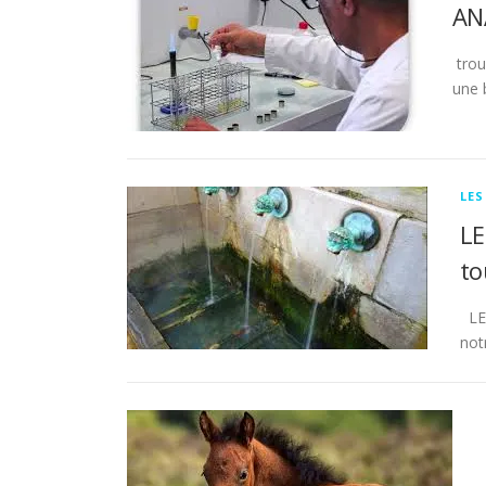
AN
trou
une 
LES
LE
to
LES
not